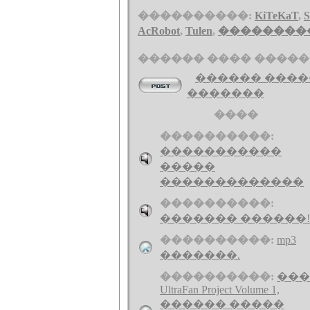
����������:
KiTeKaT
,
S
AcRobot
,
Tulen
,
��������
������ ���� �����
������ �����
�������
����
����������:
�����������
�����
�������������
����������:
������� ������!
����������:
mp3
�������.
����������:
���
UltraFan Project Volume 1,
������ �����