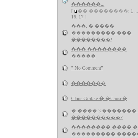
������...
[
�� ��������:
1
..
16
,
17
]
���, � ����
��������� ���
��������!
��� ��������
�����
" No Comment"
�������
Claus Grabke � �Cause�
� ���� 3 �������.
����������?
�������� ���� �
��������� ����