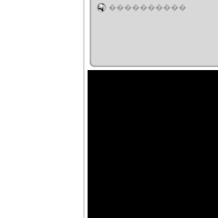
����������