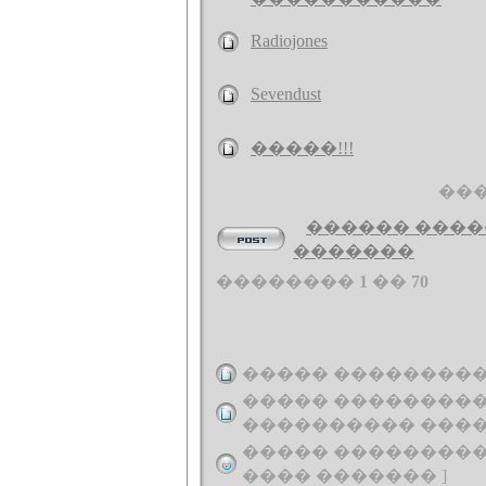
Radiojones
Sevendust
�����!!!
���
������ �����
�������
��������
1
��
70
����� ��������
����� ��������� 
���������� ���� 
����� ��������� 
���� ������� ]