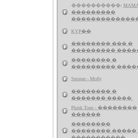
����������:
MAMA
���������
��������������
KYP��
�������� ��� �
��������� ����
�������� �
��������� ����
Sponge - Molly
�������� �
������� �����.
Plunk Tone - ��������
������
��������
�������� �����
�����������