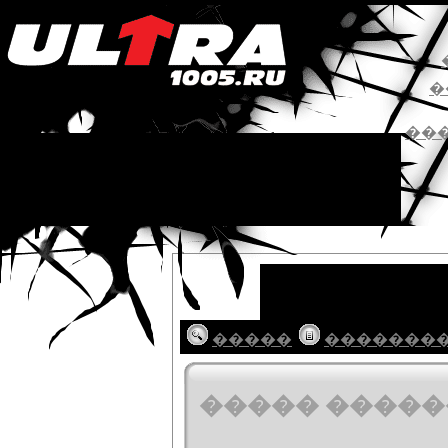
�
��
�����
�������
����� �����