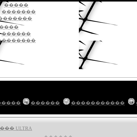
�����
�������
�������
����
������
��������
�����
������
�����������
�� ULTRA