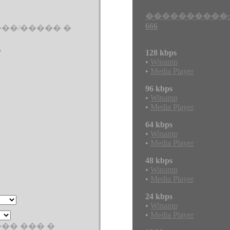
����������:
666
��/����� �
�
128 kbps
•
Winamp
•
Media Player
96 kbps
•
Winamp
•
Media Player
64 kbps
•
Winamp
•
Media Player
48 kbps
•
Winamp
•
Media Player
24 kbps
•
Winamp
•
Media Player
�� ��� �