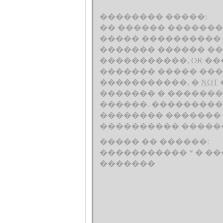
�������� �����:
�� ������ ������
����� ���������� 
������� ������ ��
�����������,
OR
��
������� ����� ���
�����������, �
NOT
������� � �������
������. ����������
�������� �������
���������� �����
����� �� ������:
����������� * � �
�������