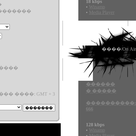
18 kbps
�
•
Winamp
 �������
•
Media Player
����/On Air
����
������
� �����
�� ����: GMT + 3
����������:
666
128 kbps
•
Winamp
•
Media Player