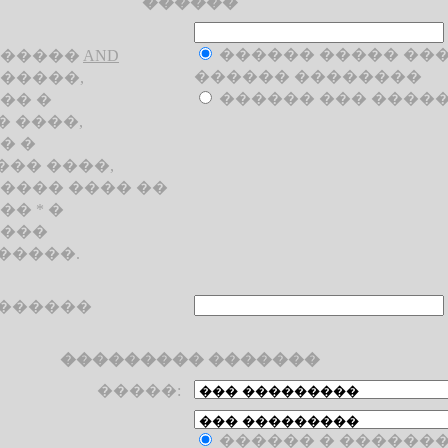
������
������ ����� ���
������
AND
������ ��������
�����,
������ ��� ����
�� �
� ����,
� �
��� ����,
���� ���� ��
� * �
 ���
�����.
�������
��������� �������
�����:
������ � �������