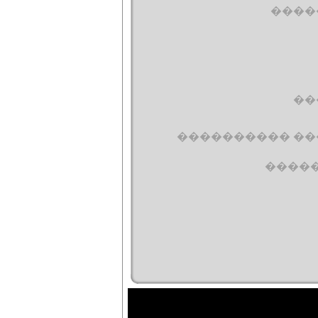
����
��
���������� ��
����