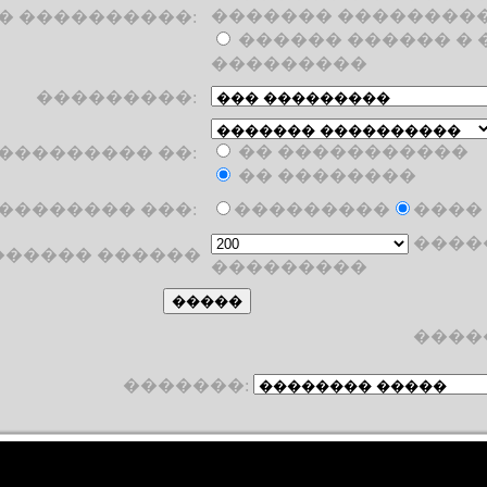
������� ��������
� ����������:
������ ������ �
���������
���������:
�� �����������
��������� ��:
�� ��������
�������� ���:
���������
����
����
������ ������
���������
�����
�������: