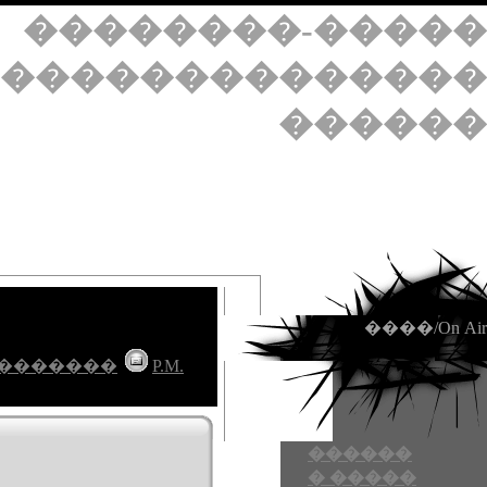
��������-�����
��������������
������
����/On Air
�������
P.M.
������
� �����