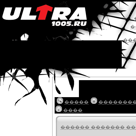
�
��
�����
�������
����
������ ������� ���