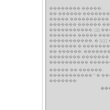
�������� �����:
�� ������ ������
����� ���������� 
������� ������ ��
�����������,
OR
��
������� ����� ���
�����������, �
NOT
������� � ������
�� ������. �������
�������� �������
���������� �����
����� �� ������:
����������� * � �
�������
��