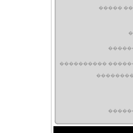
����� �
�
�����
���������� �����
��������
�����