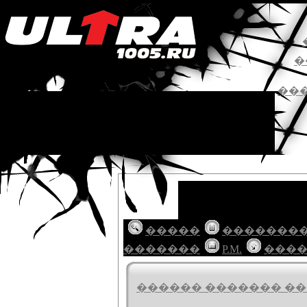
�
��
�����
�������
�������
P.M.
���
������ ������� ���