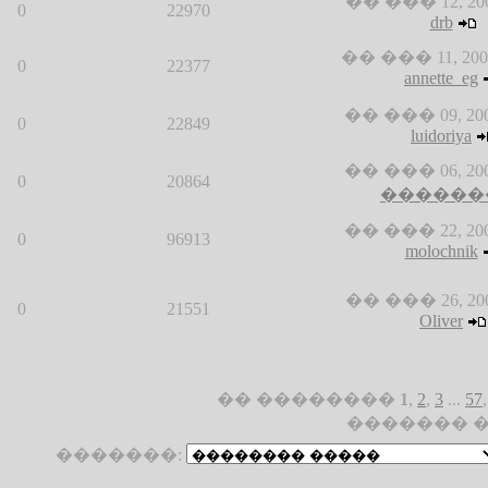
�� ��� 12, 2008
0
22970
drb
�� ��� 11, 2008
0
22377
annette_eg
�� ��� 09, 2008
0
22849
luidoriya
�� ��� 06, 2008
0
20864
������
�� ��� 22, 2007
0
96913
molochnik
�� ��� 26, 2007
0
21551
Oliver
�� ��������
1
,
2
,
3
...
57
������� ��
�������: