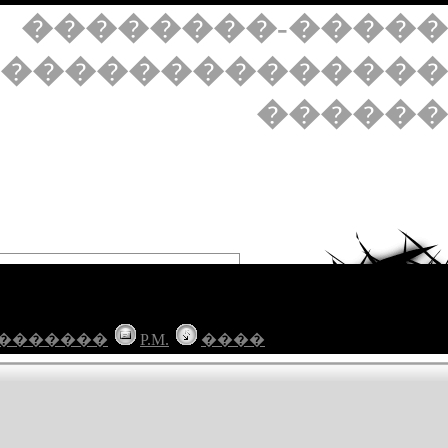
��������-�����
��������������
������
�������
P.M.
����