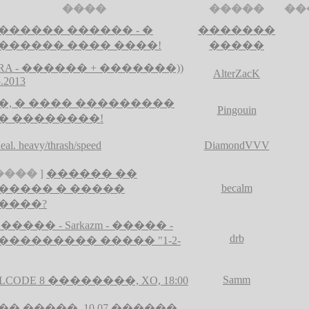
����
�����
��
������ ������ - �
�������
������ ���� ����!
�����
RA - ������ + �������))
AlterZacK
5.2013
�, � ���� ���������
Pingouin
� ��������!
al. heavy/thrash/speed
DiamondVVV
���� ]
������ ��
becalm
����� � �����
����?
������ - Sarkazm - ����� -
drb
��������� ����� "1-2-
Samm
LCODE 8 ��������, XO, 18:00
�� �����, 10.07.������,