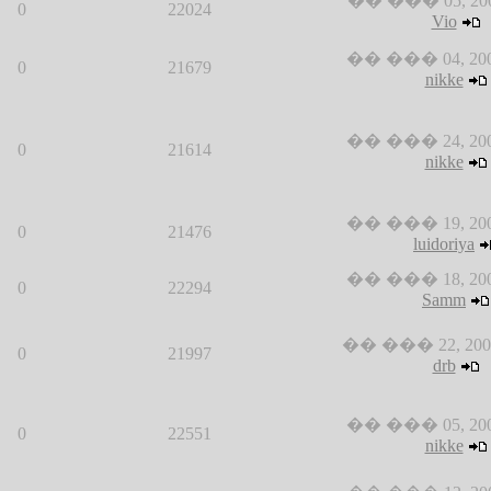
�� ��� 05, 2008
0
22024
Vio
�� ��� 04, 2008
0
21679
nikke
�� ��� 24, 2008
0
21614
nikke
�� ��� 19, 2008
0
21476
luidoriya
�� ��� 18, 2008
0
22294
Samm
�� ��� 22, 2008
0
21997
drb
�� ��� 05, 2008
0
22551
nikke