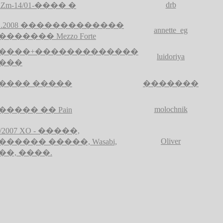
drb
kaZm-14/01-���� �
.01.2008 �������������
annette_eg
������ Mezzo Forte
����+�������������
luidoriya
���
���� �����
�������
molochnik
����� �� Pain
11/2007 XO - �����,
Oliver
������ �����, Wasabi,
��, ����.