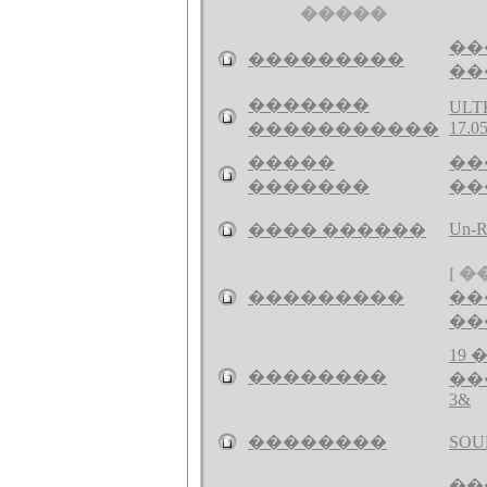
�����
��
���������
��
�������
ULT
17.0
�����������
�����
��
�������
��
Un-Re
���� ������
[ �
���������
��
��
19 
��������
��
3&
��������
SOU
��