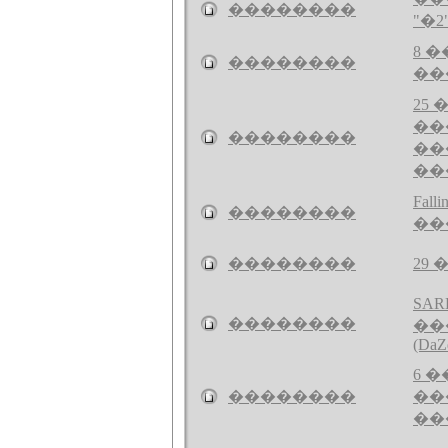
��������
"�2
8 
��������
��
25 
��
��������
��
��
Fal
��������
��
��������
29 
SA
��������
��
(DaZ
6 
��������
��
��