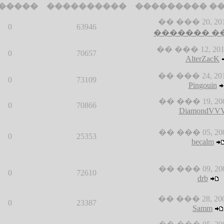
�����
����������
��������� �
�� ��� 20, 2014
0
63946
������� �
�� ��� 12, 2013
0
70657
AlterZacK
�� ��� 24, 2010
0
73109
Pingouin
�� ��� 19, 2009
0
70866
DiamondVV
�� ��� 05, 2009
0
25353
becalm
�� ��� 09, 2008
0
72610
drb
�� ��� 28, 2008
0
23387
Samm