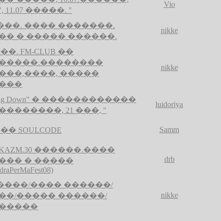
Vio
", 11.07 �����. "
����. ���� �������.
nikke
�� � ����� ������.
���. FM-CLUB ��
�����.��������
nikke
���,����, �����
���
ling Down" � ������������
luidoriya
��������, 21 ���, "
Samm
��� SOULCODE
RKAZM.30 ������.����
drb
��� � �����
draPerMaFest08)
�����/���� ������/
nikke
��/����� ������/
�����