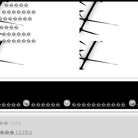
�����
�������
�������
����
������
��������
�����
������
�����������
: 1174
�� ULTRA