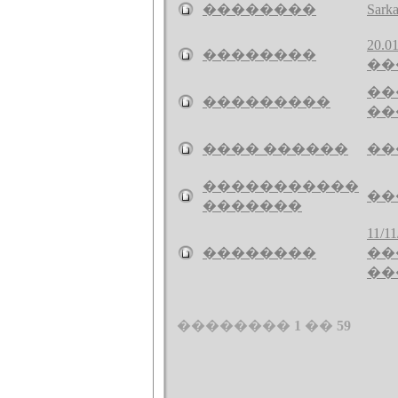
��������
Sar
20
��������
���
��
���������
��
���� ������
��
�����������
��
�������
11/
��������
��
��
��������
1
��
59