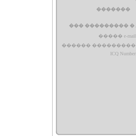
�������
��� ��������� � Al
����� e-mail
������ ���������
ICQ Number