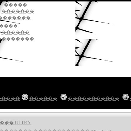
�����
�������
�������
����
������
��������
�����
������
�����������
�� ULTRA