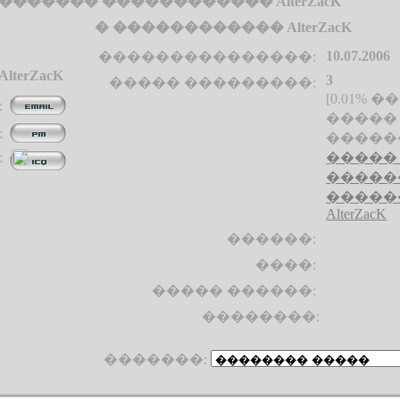
������� ������������ AlterZacK
� ������������ AlterZacK
10.07.2006
���������������:
terZacK
3
����� ���������:
[0.01% 
:
����� / 
:
�����
:
�����
�����
�����
AlterZacK
������:
����:
����� ������:
��������:
�������: