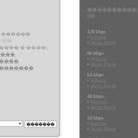
����������:
666
128 kbps
�� ������
•
Winamp
0.00
•
Media Player
���� � ����]
96 kbps
 ���
•
Winamp
����
•
Media Player
�������
64 kbps
•
Winamp
•
Media Player
48 kbps
•
Winamp
•
Media Player
24 kbps
•
Winamp
•
Media Player