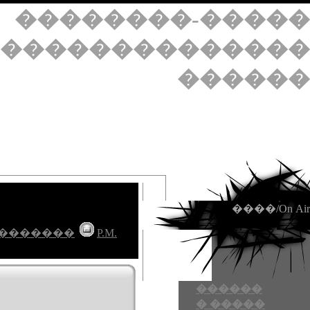
��������-�����
��������������
������
����/On Air
�������
P.M.
������
� �����