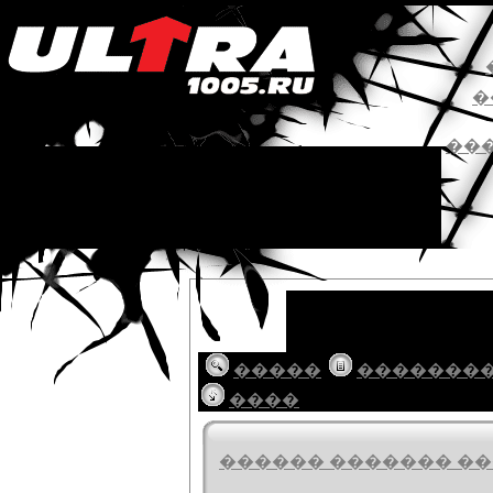
�
��
�����
�������
����
������ ������� ���