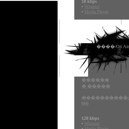
18 kbps
•
Winamp
•
Media Player
����/On Air
������
� �����
����������:
666
128 kbps
•
Winamp
•
Media Player