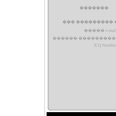
�������
��� ��������� � 
����� e-mail
������ ���������
ICQ Number