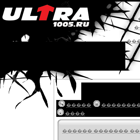
�
��
�����
�������
����
������ ������� ���