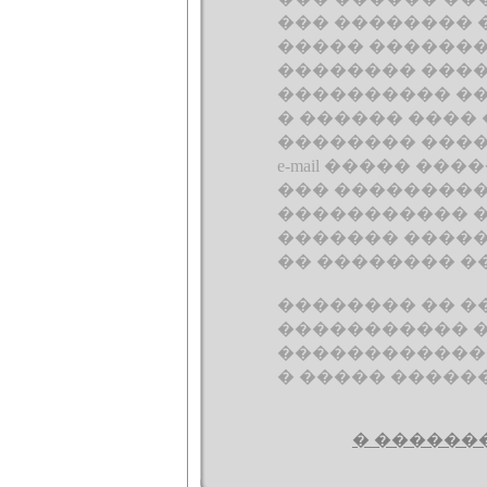
��� �������� 
����� ���������
�������� ���
���������� ��
� ������ ����
�������� ����
e-mail ����� ��
��� ��������
����������� � 
������� �����
�� �������� ��
�������� �� �
����������� 
������������
� ����� �����
� ������