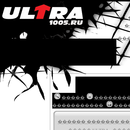
�
��
�����
�������
�����������
���
������ ������� ���