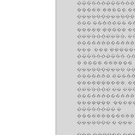
������������
����� ����� �
������������
��� ������� �
����� ����� �
����������. �
������������ 
���, ��� �����
���������� �
� ���� ������.
���������� ��
������� �����
����������, 
������� �� ��
������������
�������, ����
�������� �
������������
������� � ���.
��� ������ ����