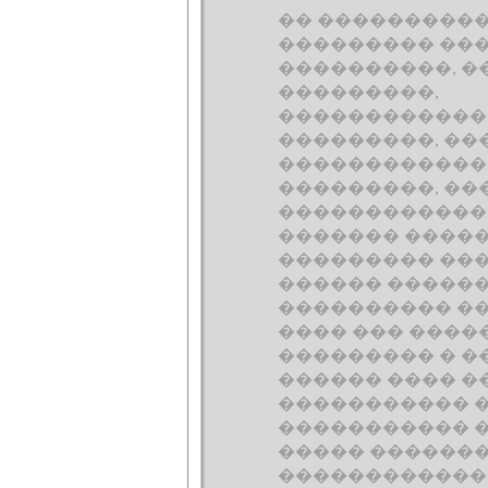
�� ����������
��������� ��
����������, 
���������,
������������
���������, ��
������������ 
���������, ��
������������
������� ����
��������� ���
������ �����
���������� ��
���� ��� ����
��������� � ��
������ ���� �
����������� 
����������� 
����� �������
������������ 