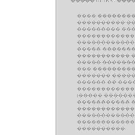
����� ULTRA - �
���� ��������
���������� �
��������� ���
������������
������������
����� �������
����������� 
����� �������
��� ���������
������� ����
������ �� ����
������������
(����� ������
����������� 
�������������
�������������
������������ 
����������.