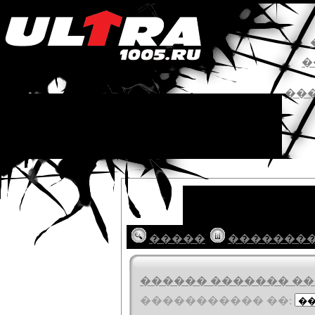
�
��
�����
�������
������ ������� ���
����������� ��: