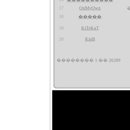
17
OnMyOwn
18
�����
19
KiTeKaT
20
KinB
��������
1
��
26289