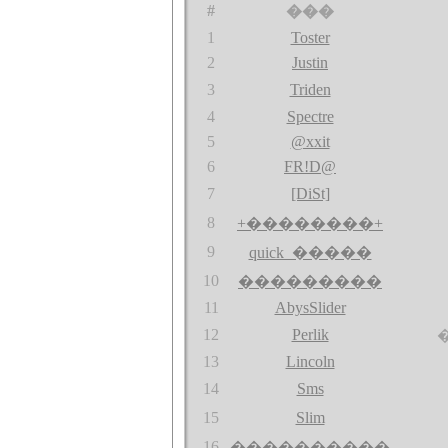
#
���
1
Toster
2
Justin
3
Triden
4
Spectre
5
@xxit
6
FR!D@
7
[DiSt]
8
+��������+
9
quick_�����
10
���������
11
AbysSlider
12
Perlik
13
Lincoln
14
Sms
15
Slim
16
����������