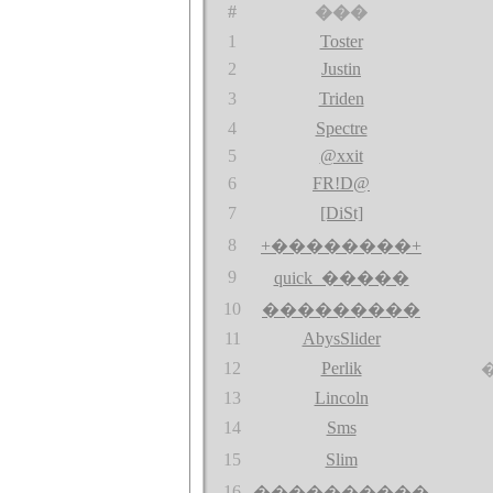
#
���
1
Toster
2
Justin
3
Triden
4
Spectre
5
@xxit
6
FR!D@
7
[DiSt]
8
+��������+
9
quick_�����
10
���������
11
AbysSlider
12
Perlik
13
Lincoln
14
Sms
15
Slim
16
����������