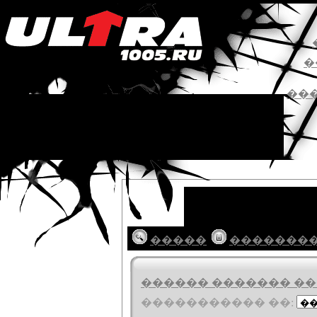
�
��
�����
�������
������ ������� ���
����������� ��: