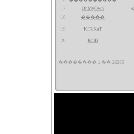
17
OnMyOwn
18
�����
19
KiTeKaT
20
KinB
��������
1
��
26285