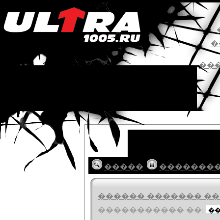
�
��
�����
�������
������ ������� ���
����������� ��: