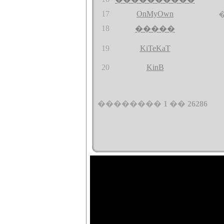
17
OnMyOwn
18
�����
19
KiTeKaT
20
KinB
��������
1
��
26286