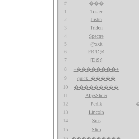
#
���
1
Toster
2
Justin
3
Triden
4
Spectre
5
@xxit
6
FR!D@
7
[DiSt]
8
+��������+
9
quick_�����
10
���������
11
AbysSlider
12
Perlik
13
Lincoln
14
Sms
15
Slim
16
����������